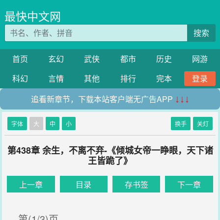
最快中文网
搜索
首页
玄幻
武侠
都市
历史
网游
科幻
言情
其他
排行
完本
登录
追看新章节，下载本站客户端无广告APP
↓↓↓
字体
大
中
小
换手
关灯
第438章 余生，不离不弃-《倾城女帝一睁眼，天下诸
王皆跪了》
上一章
目录
存书签
下一章
第(1/3)页