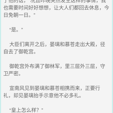
了他的话，“况且昨晚突然发生这样的事情，我
也需要时间好好想想，让大人们都回去休息，今
日免朝一日。”
“是。”
大臣们离开之后，晏璃和慕苍走出大殿，径
自去了御乾宫。
御乾宫外布满了御林军，里三层外三层，守
卫严密。
宣南风见到晏璃和慕苍相携而来，正要行
礼，却见晏璃抬手示意他不必多礼。
“皇上怎么样？”