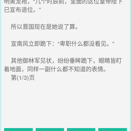
明黄龙袍，“几个时辰前，里面的这位皇帝陛下
已宣布退位。”
所以晋国现在是她说了算。
宣南风立即跪下：“卑职什么都没看见。”
其他御林军见状，纷纷垂眸跪下，眼睛皆盯
着地面，同样一副什么都不知道的表情。
第(1/3)页