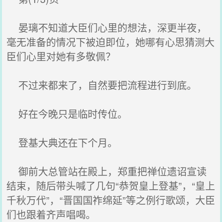
晏璃不知道大臣们心里的想法，深更半夜，
毫无准备的情况下被迫即位，她哪有心思猜测大
臣们心里对她有多敬佩？
不过来都来了，自然要把流程进行到底。
好在今晚只是临时传位。
登基大典还在下个月。
御前大总管站在殿上，郑重把禅位遗诏宣读
结束，随后带头喊了几句“恭贺皇上登基”，“皇上
千秋万代”，“晋国国祚绵延”等之例行歌颂，大臣
们也跟着齐声唱喝。