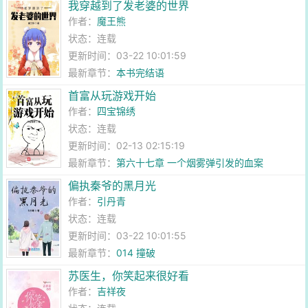
我穿越到了发老婆的世界
作者：
魔王熊
状态：连载
更新时间：03-22 10:01:59
最新章节：
本书完结语
首富从玩游戏开始
作者：
四宝锦绣
状态：连载
更新时间：02-13 02:15:19
最新章节：
第六十七章 一个烟雾弹引发的血案
偏执秦爷的黑月光
作者：
引丹青
状态：连载
更新时间：03-22 10:01:55
最新章节：
014 撞破
苏医生，你笑起来很好看
作者：
吉祥夜