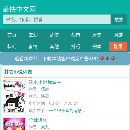
最快中文网
搜索
首页
玄幻
武侠
都市
历史
网游
科幻
言情
其他
排行
完本
登录
↓↓↓
追看新章节，下载本站客户端无广告APP
其它小说列表
这本小说我做主
作者：
亿爵
状态：连载
更新时间：02-07 17:30:21
最新章节：
一个很不幸的消息...
全球进化
作者：
天九