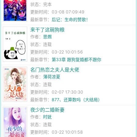
状态：完本
更新时间：03-08 07:09:49
最新章节：
后记：生命的赞歌！
来干了这碗狗粮
作者：
思燳
状态：连载
更新时间：03-22 10:01:56
最新章节：
第33章 跟狗复婚都不跟你
名门热恋之夫人是大佬
作者：
薄荷凉夏
状态：连载
更新时间：02-07 17:30:30
最新章节：
877、还算数吗（大结局）
夜少的二婚新妻
作者：
时妩
状态：连载
更新时间：03-22 10:01:58