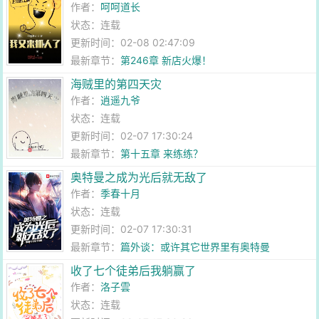
作者：
呵呵道长
状态：连载
更新时间：02-08 02:47:09
最新章节：
第246章 新店火爆！
海贼里的第四天灾
作者：
逍遥九爷
状态：连载
更新时间：02-07 17:30:24
最新章节：
第十五章 来练练？
奥特曼之成为光后就无敌了
作者：
季春十月
状态：连载
更新时间：02-07 17:30:31
最新章节：
篇外谈：或许其它世界里有奥特曼
收了七个徒弟后我躺赢了
作者：
洛子雲
状态：连载