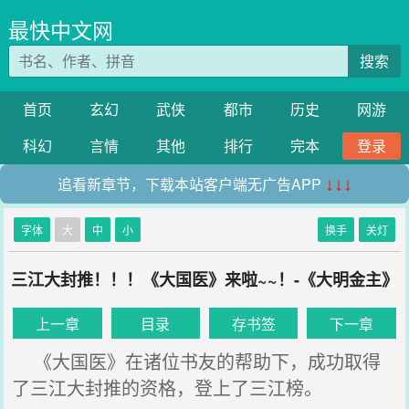
最快中文网
搜索
首页
玄幻
武侠
都市
历史
网游
科幻
言情
其他
排行
完本
登录
追看新章节，下载本站客户端无广告APP
↓↓↓
字体
大
中
小
换手
关灯
三江大封推！！！《大国医》来啦~~！-《大明金主》
上一章
目录
存书签
下一章
《大国医》在诸位书友的帮助下，成功取得
了三江大封推的资格，登上了三江榜。