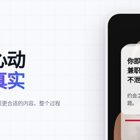
心动
你
兼
真实
不
约会
现更合适的内容。整个过程
题。