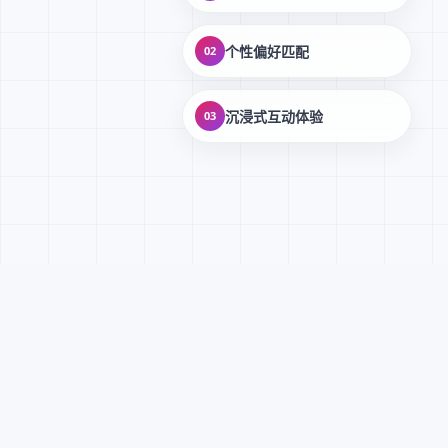
个性偏好匹配
02
沉浸式互动体验
03