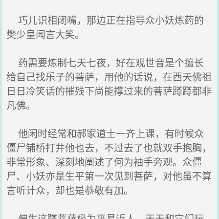
巧儿识相闭嘴，那边正在指导众小妖炼药的
樊少皇闻言大笑。
药需要炼制七天七夜，好在观世音是个擅长
给自己找乐子的菩萨，用他的话说，在西天佛祖
日日冷笑话的摧残下尚能撑过来的菩萨蹲蹲都非
凡佛。
他闲时经常和郝家道士一齐上课，有时候众
僵尸铺桥打井他也去，不过去了也就双手抱胸，
非常形象、深刻地阐述了何为袖手旁观。众僵
尸、小妖亦是生平第一次见到菩萨，对他虽不算
言听计众，却也是恭敬有加。
偏生这蹲菩萨极为平易近人，天天和它们玩