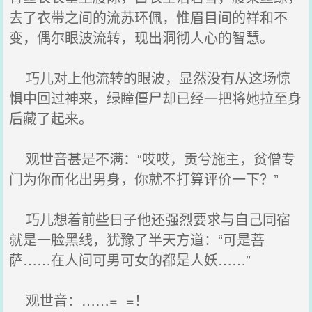
去了衣带之间的流苏环佩，惟眉目间的祥和不
变，偶尔眼波流转，现出洞彻人心的智慧。
巧儿对上他流转的眼波，显然没有从这场惊
惧中回过神来，绿瞳僵尸却已经一把将她拉至身
后藏了起来。
观世音甚是不满：“哎哎，贡兮施主，贫僧专
门为你而化出男身，你就不打算评价一下？”
巧儿想着前些日子他还强烈要求与自己同宿
就是一脸黑线，犹豫了半天方道：“可是菩
萨……在人间可男可女的都是人妖……”
观世音：……= =！