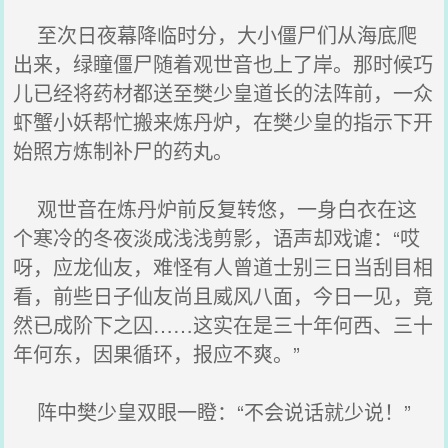
至次日夜幕降临时分，大小僵尸们从海底爬
出来，绿瞳僵尸随着观世音也上了岸。那时候巧
儿已经将药材都送至樊少皇道长的法阵前，一众
虾蟹小妖帮忙搬来炼丹炉，在樊少皇的指示下开
始照方炼制补尸的药丸。
观世音在炼丹炉前反复转悠，一身白衣在这
个寒冷的冬夜淡成浅浅剪影，语声却戏谑：“哎
呀，应龙仙友，难怪有人曾道士别三日当刮目相
看，前些日子仙友尚且威风八面，今日一见，竟
然已成阶下之囚……这实在是三十年何西、三十
年何东，因果循环，报应不爽。”
阵中樊少皇双眼一瞪：“不会说话就少说！”