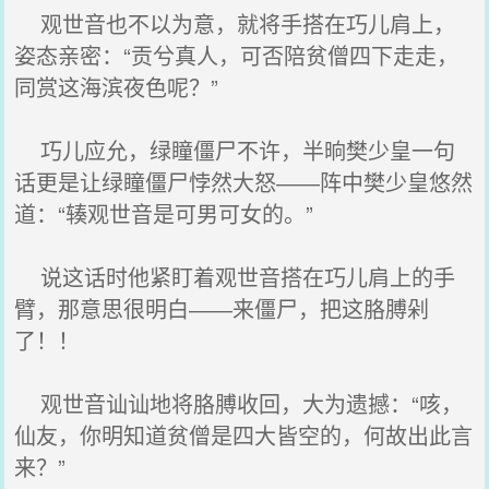
观世音也不以为意，就将手搭在巧儿肩上，
姿态亲密：“贡兮真人，可否陪贫僧四下走走，
同赏这海滨夜色呢？”
巧儿应允，绿瞳僵尸不许，半晌樊少皇一句
话更是让绿瞳僵尸悖然大怒――阵中樊少皇悠然
道：“辏观世音是可男可女的。”
说这话时他紧盯着观世音搭在巧儿肩上的手
臂，那意思很明白――来僵尸，把这胳膊剁
了！！
观世音讪讪地将胳膊收回，大为遗撼：“咳，
仙友，你明知道贫僧是四大皆空的，何故出此言
来？”