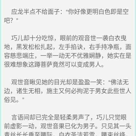
应龙半点不给面子：“你好像更明白色即是空
吧？”
巧儿却十分吃惊，眼前的观音世一袭白衣曳
地，黑发松松扎起，左手掐诀，右手持净瓶，面
容慈悲端庄，一举一动无不优雅娴静，她实在是
很难想象这蹲菩萨竟然可以变成男人。
观世音瞅见她的目光却是盈盈一笑：“佛法无
边，诸生无相，施主又何必拘泥于男女此些世人
俗见。”
言语间却已完全是轻柔男声了，巧儿只觉眼
前虚影一动，观世音果已化为男子。只见其一头
青丝长长垂至腰际，白衣圣洁若雪，腰束丝绦，