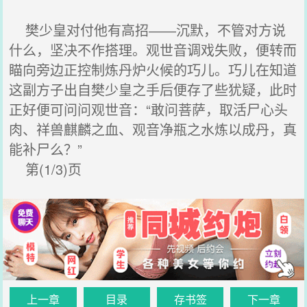
樊少皇对付他有高招――沉默，不管对方说
什么，坚决不作搭理。观世音调戏失败，便转而
瞄向旁边正控制炼丹炉火候的巧儿。巧儿在知道
这副方子出自樊少皇之手后便存了些犹疑，此时
正好便可问问观世音：“敢问菩萨，取活尸心头
肉、祥兽麒麟之血、观音净瓶之水炼以成丹，真
能补尸么？”
第(1/3)页
上一章
目录
存书签
下一章