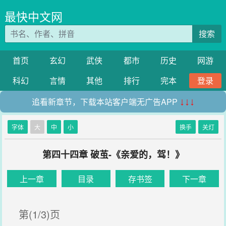
最快中文网
搜索
首页
玄幻
武侠
都市
历史
网游
科幻
言情
其他
排行
完本
登录
追看新章节，下载本站客户端无广告APP
↓↓↓
字体
大
中
小
换手
关灯
第四十四章 破茧-《亲爱的，驾！》
上一章
目录
存书签
下一章
第(1/3)页