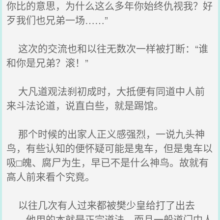
你比的意思，为什么这么多年你始终仇视我？好
歹我们也兄弟一场……”
这次的交流也和以往无数次一样被打断：“谁
和你是兄弟？滚！”
大凡道观法刹初成时，大抵便有同道中人前
来斗法论道，说直白些，就是踢馆。
那个时候的出家人正义感强烈，一说九头神
鸟，有些认知的便怀疑可能是鬼车，但是鬼车以
吸□魄、腐尸为生，早已不是什么神鸟。故就有
高人前来看个究竟。
以往几次有人过来都被樊少皇给打了出去
——他用的本就是正宗道法，而且一般道门中人