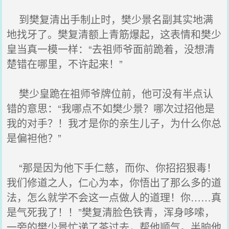
到樊复清出手制止时，樊少景名副其实地满
地找牙了。樊复清额上青筋爆起，这表情和樊少
皇当真一模一样：“去祖师爷面前跪着，没想清
楚错在哪里，不许起来！”
樊少皇跪在祖师爷牌位前，他可没有半点认
错的意思：“我哪点不如樊少景？哪次过招他是
我的对手？！我才是你的亲生儿子，为什么你总
是偏袒他？”
“那是因为他下手仁慈，而你、你招招狠毒！
我们修道之人，仁心为本，你悟出了那么多的道
法，怎么就学不会这一点做人的道理！你……真
是气死我了！！”樊复清脸色铁青，浑身哆嗦，
一旁的樊少景忙递了茶过去，帮他顺气。半晌他