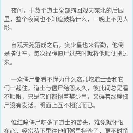
夜间，十数个道士全部缩回观天苑北的后园
里，整个夜间也不知道鼓捣什么，一晚上不见人
影。
自观天苑落成之后，樊少皇也来得勤，他倒
是搭便车，每次绿瞳僵尸过来时就将他顺便捎过
来。
一众僵尸都看不懂为什么这几坨道士会和它
们一起住，道士与僵尸结怨太久，彼此间总是看
不顺眼，只是它们都惧着樊少皇，又碍着绿瞳僵
尸没有发话，明面上互不相犯而已。
惟红瞳僵尸吃多了道士的苦头，难免就怀恨
在心，经常私下里往他们粥里拌沙子，更不时悄