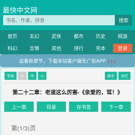
最快中文网
搜索
首页
玄幻
武侠
都市
历史
网游
科幻
言情
其他
排行
完本
登录
追看新章节，下载本站客户端无广告APP
↓↓↓
字体
大
中
小
换手
关灯
第二十二章：老道这么厉害-《亲爱的，驾！》
上一章
目录
存书签
下一章
第(1/3)页