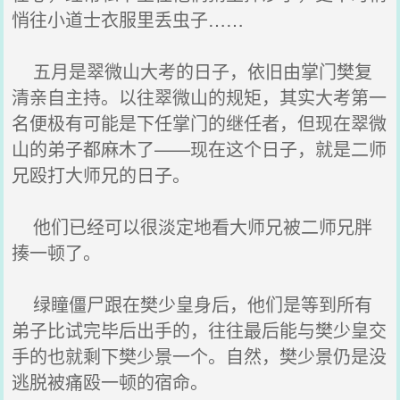
悄往小道士衣服里丢虫子……
五月是翠微山大考的日子，依旧由掌门樊复
清亲自主持。以往翠微山的规矩，其实大考第一
名便极有可能是下任掌门的继任者，但现在翠微
山的弟子都麻木了——现在这个日子，就是二师
兄殴打大师兄的日子。
他们已经可以很淡定地看大师兄被二师兄胖
揍一顿了。
绿瞳僵尸跟在樊少皇身后，他们是等到所有
弟子比试完毕后出手的，往往最后能与樊少皇交
手的也就剩下樊少景一个。自然，樊少景仍是没
逃脱被痛殴一顿的宿命。