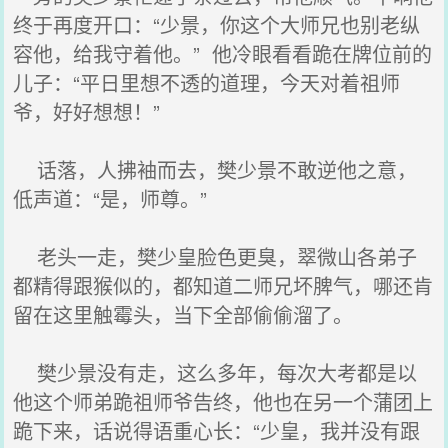
终于再度开口：“少景，你这个大师兄也别老纵
容他，给我守着他。” 他冷眼看看跪在牌位前的
儿子：“平日里想不透的道理，今天对着祖师
爷，好好想想！”
话落，人拂袖而去，樊少景不敢逆他之意，
低声道：“是，师尊。”
老头一走，樊少皇脸色更臭，翠微山各弟子
都精得跟猴似的，都知道二师兄坏脾气，哪还肯
留在这里触霉头，当下全部偷偷溜了。
樊少景没有走，这么多年，每次大考都是以
他这个师弟跪祖师爷告终，他也在另一个蒲团上
跪下来，话说得语重心长：“少皇，我并没有跟