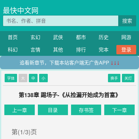
最快中文网
搜索
首页
玄幻
武侠
都市
历史
网游
科幻
言情
其他
排行
完本
登录
追看新章节，下载本站客户端无广告APP
↓↓↓
字体
大
中
小
换手
关灯
第138章 踢场子-《从捡漏开始成为首富》
上一章
目录
存书签
下一章
第(1/3)页