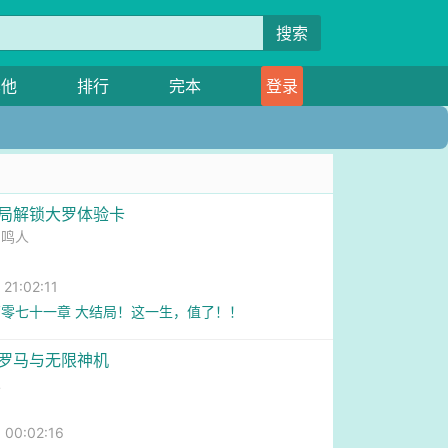
搜索
其他
排行
完本
登录
开局解锁大罗体验卡
助鸣人
1:02:11
零七十一章 大结局！这一生，值了！！
新罗马与无限神机
人
0:02:16