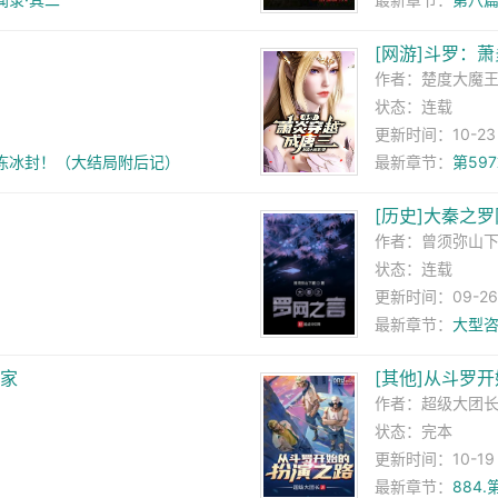
[网游]斗罗：
作者：
楚度大魔
状态：连载
更新时间：10-23 1
冻冰封！（大结局附后记）
最新章节：
第59
[历史]大秦之
作者：
曾须弥山
状态：连载
更新时间：09-26 0
最新章节：
大型
赢家
[其他]从斗罗
作者：
超级大团
状态：完本
更新时间：10-19 2
最新章节：
884