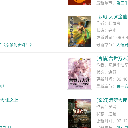
最新章节：
第二
[玄幻]大罗金
作者：
红海盗
状态：完本
更新时间：09-04 
新书《崇祯的奋斗！》
最新章节：
大结局
[言情]兽世万
作者：
吃胖不怕
状态：连载
更新时间：09-10 1
颜儿
最新章节：
第一卷
罗大陆之上
[玄幻]清梦大帝
作者：
罗晋
状态：连载
更新时间：03-12 1
闻录·其二
最新章节：
第八篇