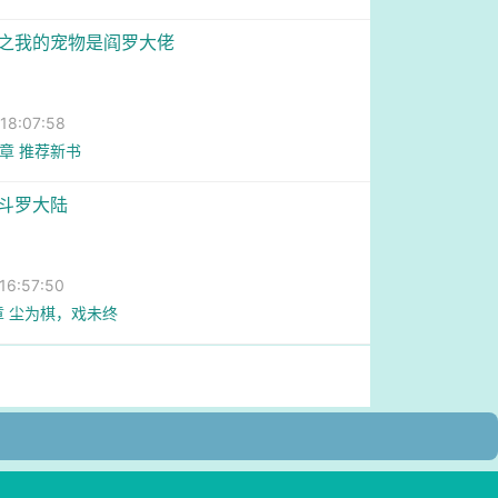
界之我的宠物是阎罗大佬
8:07:58
3章 推荐新书
越斗罗大陆
6:57:50
章 尘为棋，戏未终