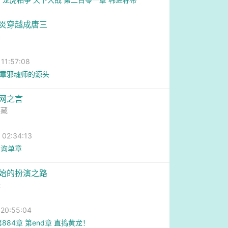
萧炎穿越成唐三
王
1:57:08
7章邪魂师的源头
罗网之言
下藏
2:34:13
咨询单章
开始的扮演之路
长
0:55:04
.第884章 第end章 直捣黄龙！