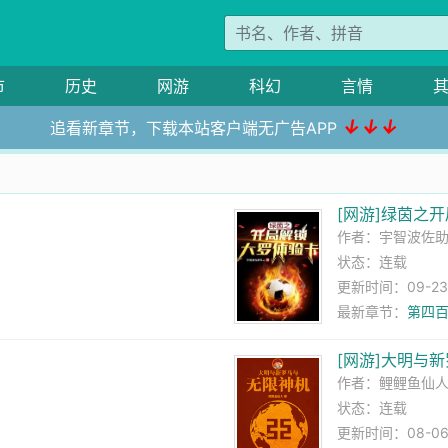
市
历史
网游
科幻
言情
↓↓↓
追看新章节，下载本站客户端无广告APP
[网游]绿茵之
作者：
宇智波佐
状态：连载
更新时间：09-23 2
）
最新章节：
第四百
[网游]大明与
作者：
鲤鲤鱼仙
状态：连载
更新时间：08-06 0