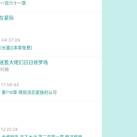
千一百六十一章
仙在星际
04:37:06
[长篇][本章免费]
人迷惹大佬们日日修罗场
宰的猪
7:56:44
 第116章 得到汤氏家族的认可
2:22:24
 龙虎相争 天下大战 第二百零一章 韩进称帝