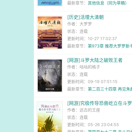
最新章节：
其他信息（同为草稿）
[历史]活埋大清朝
作者：
大罗罗
状态：连载
更新时间：10-27 17:02:37
最新章节：
第973章 推荐大罗罗
[网游]斗罗大陆之破败王者
作者：
咕咕的格子
状态：连载
更新时间：09-19 07:51:15
最新章节：
第二百三十四章 再见朱
[网游]究极传导恐兽屹立在斗
作者：
远古的王座
状态：连载
更新时间：05-26 23:04:55
最新章节：
第四百七十三章 天斗见