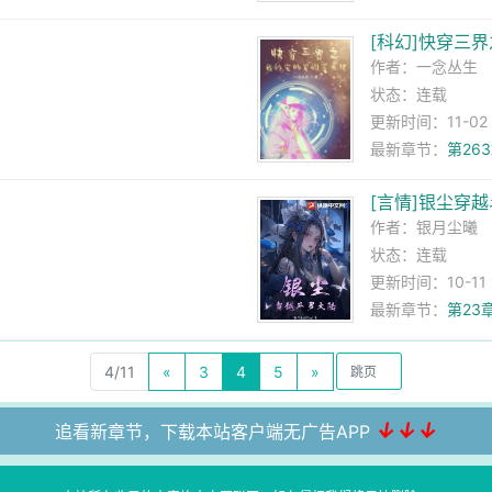
[科幻]快穿三
作者：
一念丛生
状态：连载
更新时间：11-02 1
最新章节：
第26
[言情]银尘穿
作者：
银月尘曦
状态：连载
更新时间：10-11 1
最新章节：
第23
4/11
«
3
4
5
»
↓↓↓
追看新章节，下载本站客户端无广告APP