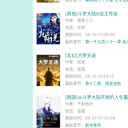
[其他]斗罗大陆III龙王传说
作者：
唐家三少
状态：完本
更新时间：08-20 17:06:09
最新章节：
第一千九百八十一章 永
[玄幻]大罗天途
作者：
修家
状态：连载
更新时间：09-10 16:54:15
最新章节：
第十二章：境变途新
[网游]从斗罗大陆开始的人生
作者：
千影残光
状态：连载
更新时间：09-27 07:34:09
最新章节：
新书发布