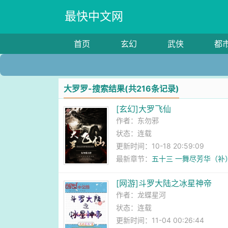
最快中文网
首页
玄幻
武侠
都
大罗罗-搜索结果(共216条记录)
[玄幻]大罗飞仙
作者：
东勿邪
状态：连载
更新时间：10-18 20:59:09
最新章节：
五十三 一舞尽芳华（补
[网游]斗罗大陆之冰星神帝
作者：
龙蝶星河
状态：连载
更新时间：11-04 00:26:44