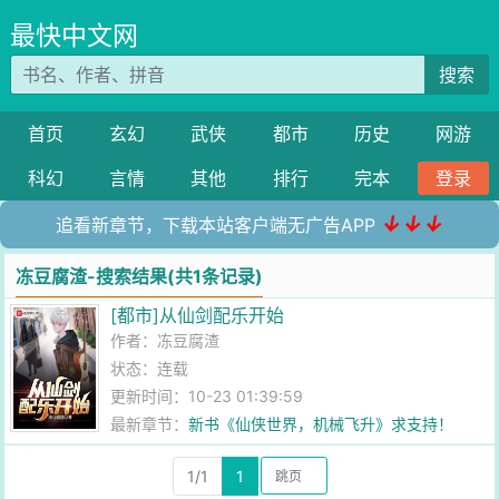
最快中文网
搜索
首页
玄幻
武侠
都市
历史
网游
科幻
言情
其他
排行
完本
登录
↓↓↓
追看新章节，下载本站客户端无广告APP
冻豆腐渣-搜索结果(共1条记录)
[都市]从仙剑配乐开始
作者：
冻豆腐渣
状态：连载
更新时间：10-23 01:39:59
最新章节：
新书《仙侠世界，机械飞升》求支持！
1/1
1