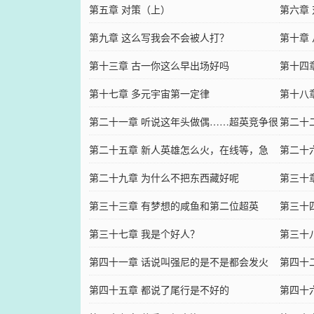
第五章 对策（上）
第六章
第九章 这么写我会不会被人打？
第十章
第十三章 古一你这么早出场好吗
第十四章
第十七章 多元宇宙第一定律
第十八
第二十一章 听说这年头做偶……超英竞争很
第二十二
大啊
第二十五章 新人英雄怎么火，在线等，急
第二十
第二十九章 为什么不把东西藏好呢
第三十
第三十三章 有梦想的咸鱼和第二位超英
第三十
第三十七章 我是个好人？
第三十
第四十一章 话说叫强尼的是不是都会发火
第四十
第四十五章 都说了尾行是不好的
第四十