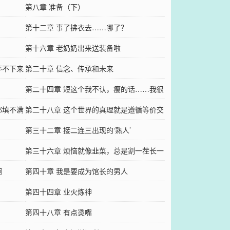
第八章 准备（下）
第十二章 事了拂衣去……哪了？
第十六章 老奶奶出来送装备啦
停不下来
第二十章 信念、传承和未来
第二十四章 短这个我不认，瘦的话……我很
都填不满
希望
第二十八章 这个世界的真理就是遵循等价交
换
第三十二章 接二连三出现的‘熟人’
第三十六章 烦恼就像韭菜，总是割一茬长一
啊
茬
第四十章 我是要成为馆长的男人
第四十四章 业火炼神
第四十八章 有点烫嘴