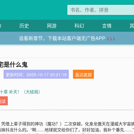
市
历史
网游
科幻
言情
追看新章节，下载本站客户端无广告APP
↓↓↓
宅是什么鬼
更新时间：2025-10-17 20:21:18
直达底部
十章 补天！（大结局）
阅读
，凭借上辈子得到的神功（魔功？）二次穿越，化身龙傲天在漫威大宇宙
妹抖龙什么的。“啊……地球就交给你们了，好好加油，我补个番先……