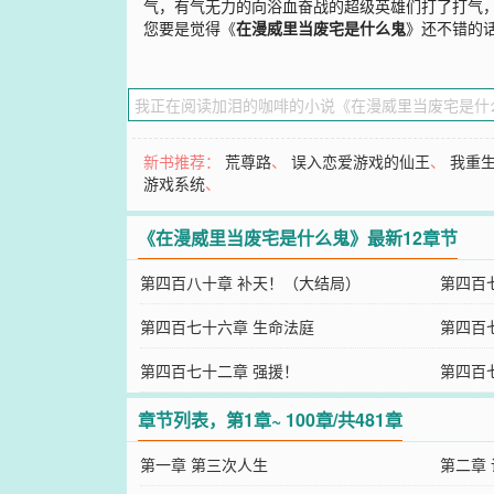
气，有气无力的向浴血奋战的超级英雄们打了打气，
您要是觉得《
在漫威里当废宅是什么鬼
》还不错的
新书推荐：
荒尊路
、
误入恋爱游戏的仙王
、
我重
游戏系统
、
《在漫威里当废宅是什么鬼》最新12章节
第四百八十章 补天！（大结局）
第四百
第四百七十六章 生命法庭
第四百
第四百七十二章 强援！
第四百
章节列表，第1章~ 100章/共481章
第一章 第三次人生
第二章