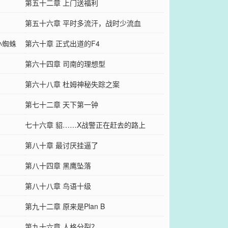
第五十二章 上门送福利
第五十六章 平时多流汗，战时少流血
小蜘蛛
第六十章 正式出道的F4
第六十四章 司南的理想型
第六十八章 杜姆神秘失踪之案
第七十二章 天下第一钟
七十六章 貂……X战警正在赶去的路上
第八十章 最讨厌挂逼了
第八十四章 黑鹰坠落
第八十八章 鸟语十级
第九十二章 原来是Plan B
第九十六章 人格分裂？