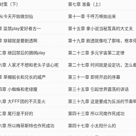
 对策（下）
第七章 准备（上）
 从今天开始做剑仙
第十一章 千呼万唤始出来
 监禁play爱好者古一
第十五章 拿小说当秘笈真的大丈夫
章 穿越就是要剧透啊
第十九章 剧透就像吃了那啥，根本
章 继囚禁后的捆绑play
第二十三章 多元宇宙第二定律
六章 人家才不想和老头子谈心呢
第二十七章 时间就是设定坑，怎么
章 草帽船长和兄长的威严
第三十一章 即将开启的序幕
四章 小蜘蛛和老绿魔
第三十五章 引起世界震荡的讲话
八章 大FFF团的不灭圣火
第三十九章 这是要成为反派的节奏
二章 尾行是不好的
第四十三章 所以司南作死成功
六章 所以梅菲斯特也作死成功
第四十七章 小太阳什么的