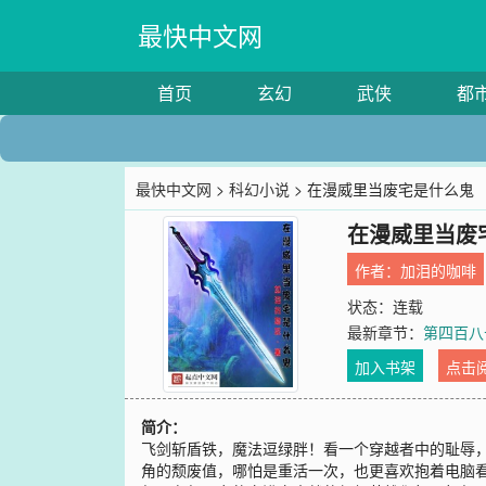
最快中文网
首页
玄幻
武侠
都
最快中文网
>
科幻小说
> 在漫威里当废宅是什么鬼
在漫威里当废
作者：
加泪的咖啡
状态：连载
最新章节：
第四百八
加入书架
点击
简介：
飞剑斩盾铁，魔法逗绿胖！看一个穿越者中的耻辱
角的颓废值，哪怕是重活一次，也更喜欢抱着电脑看