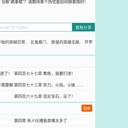
当根“搞事棍”？请期待某个伪宅是如何搞事情的！
复制分享
开始的穿越日常
、
五鬼悬门
、
欧皇的英雄无敌
、
开罗
游了！
第四百七十七章 教练，我要打球！
不需要解
第四百七十三章 异力，火焰，斗破……
第四百六十九章 现实宝石，没了！
倒序
第四章 有人吐槽我卖嘴太多了