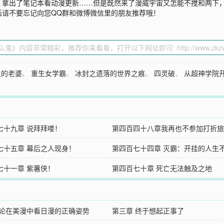
拿出了笔记本看动漫更新……但是既然来了漫威宇宙又怎能不搅和两下，
话请不要忘记向您QQ群和微博微信里的朋友推荐哦！
生的老婆
、
重生女学霸
、
冰封之遗落的世界之痕
、
四灵破
、
从超神学院
七十九章 说拜拜喽！
第四百四十八章我再也不参加打折旅
七十五章 幕后之人现身！
第四百七十四章 灭霸：开挂的人生
七十一章 紫薯侠！
释！
第四百七十章 死亡无法触及之地
 论在美漫中看日漫的正确姿势
第三章 终于想起正事了