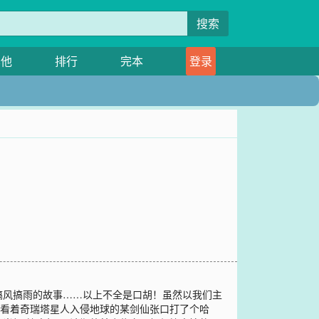
搜索
其他
排行
完本
登录
搞风搞雨的故事……以上不全是口胡！虽然以我们主
”看着奇瑞塔星人入侵地球的某剑仙张口打了个哈