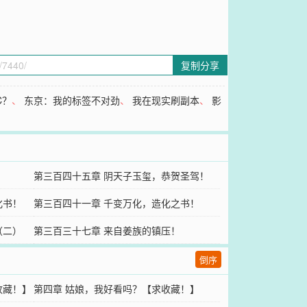
复制分享
C？
、
东京：我的标签不对劲
、
我在现实刷副本
、
影
第三百四十五章 阴天子玉玺，恭贺圣驾！
化书！
第三百四十一章 千变万化，造化之书！
（二）
第三百三十七章 来自姜族的镇压！
倒序
收藏！】
第四章 姑娘，我好看吗？【求收藏！】