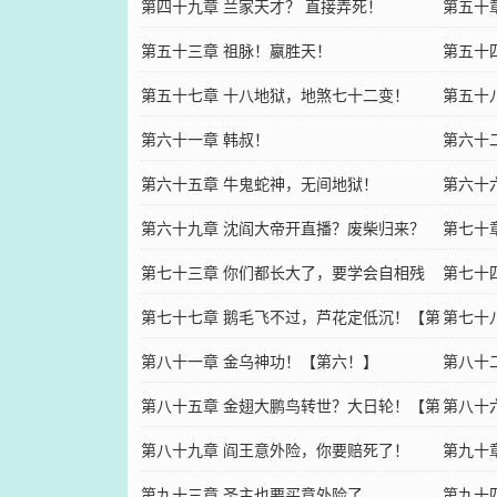
第四十九章 兰家天才？ 直接弄死！
第五十
第五十三章 祖脉！嬴胜天！
第五十
第五十七章 十八地狱，地煞七十二变！
起！
第五十
第六十一章 韩叔！
第六十
第六十五章 牛鬼蛇神，无间地狱！
第六十
第六十九章 沈阎大帝开直播？废柴归来？
第七十
第七十三章 你们都长大了，要学会自相残
第七十四
杀... ...
第七十七章 鹅毛飞不过，芦花定低沉！【第
第七十
二！】
第八十一章 金乌神功！【第六！】
三！】
第八十
第八十五章 金翅大鹏鸟转世？大日轮！【第
【第七
第八十
十！】
第八十九章 阎王意外险，你要赔死了！
第九十章
第九十三章 圣主也要买意外险了
第九十