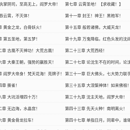
 执掌阴司，至高无上，阎罗大帝！
第七章 云霄圣地！【求收藏！】
 吞云霄，不灭体！
第十一章 封王！神王！黑袍军！
章 黄金之龙，白骨妖火！
第十五章 般若诸佛，大威天龙！
章 第五圣地，第五梦！
第十九章 万鬼降临，红色头发的沈
二章 古凰不灭神功！大荒古凰！
第二十三章 大荒西经！
六章 大秦王朝，强势的嬴胜天！
第二十七章 论沈生不在的时间，论
章 阎罗大帝身！梵天花海！亮牌子！
力... ...
第三十一章 巨大佛头，七大势力联
四章 撕雀！
第三十五章 大涅槃神体！如来佛祖
八章 大坑活埋四十万！
第三十九章 沈主天地，阎罗大帝！
二章 无边海，水晶宫！
第四十三章 先天火种！南明离火！
六章 黄金骨龙拉车！
第四十七章 单指日月，同辈中，谁