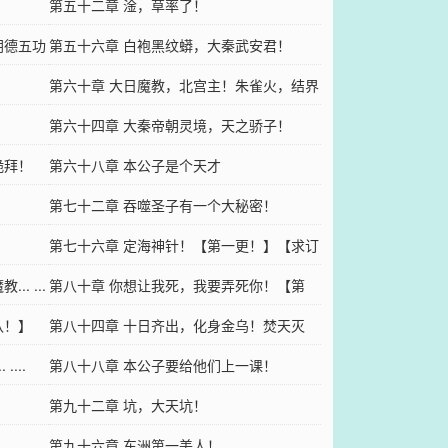
仔？
第五十二章 淦，草率了！
阴德五功
第五十六章 白袍黑纹蟒，大秦武安君！
第六十章 大日魔教，北宫主！朱雀火，结界
！
变化！
第六十四章 大秦帝朝灵境，天之骄子！
跪拜！
第六十八章 本公子是个天才
第七十二章 吞噬圣子有一个大秘密！
第七十六章 定海神针！【第一更！】【求订
. ...
阅啊！】
第八十章 你想让我死，我要弄死你！【第
八！】
五！】
第八十四章 十日齐出，化身金乌！焚天灭
...
地！【第九！】
第八十八章 本公子要给他们上一课！
第九十二章 坑，大天坑！
第九十六章 东洲第一美人！