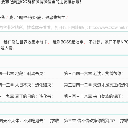
不要忘记向您QQ群和微博微信里的朋友推荐哦！
子爷
/
我，铁胆神侯卧底，效忠曹督主
/
、
我在修仙世界收集水浒卡
、
我刷BOSS超淡定
、
不对劲，她们不是NP
个是大佬
、
四十七章 地藏！剥离书灵！
第三百四十六章 老沈，贫僧帮你！
四十三章 大日不灭！造化毁灭！
第三百四十二章 天道才是真正的造
三十九章 真正的目的：造化书！
第三百三十八章 来自姜族的镇压！
 周天不灭体，不如吃鬼去！【求收
第三章 信不信砍掉你的狗爪？【求