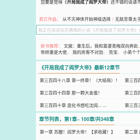
您要是觉得《
开局我成了阎罗大帝
》还不错的话请
其它作品：
从不灭神体开始神级选择
/
无敌至尊太
新书推荐：
文娱：重生后，我和富婆青梅双向奔赴
帝娇妻是大佬
、
我的房客不对劲
、
亮宝
、
小弟个
《开局我成了阎罗大帝》最新12章节
第三百四十八章 第一终章！（大结局）！
第三百
第三百四十四章 那一颗大金蛋！
第三百
第三百四十章 造化书想吃沈阎... ...
第三百
章节列表，第1章~ 100章/共348章
第一章 苏醒！阎罗大帝！【求收藏！】
第二章