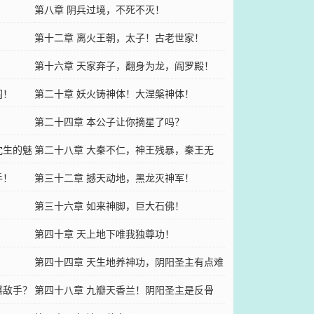
第八章 阴兵过境，不死不灭！
第十二章 离火王朝，太子！古老世家！
第十六章 天家弃子，翻身为龙，阎罗殿！
阎！
第二十章 妖火铸神体！大涅槃神体！
第二十四章 本公子让你摘星了吗？
沈生的魅
第二十八章 大秦不仁，神王残暴，秦王无
手！
道，共伐之！
第三十二章 撼天动地，黑龙灭神军！
！
第三十六章 如来神脚，巨大石佛！
第四十章 天上地下唯我独尊功！
第四十四章 天生地养神功，阴阳圣主有点难
堪敌手？
带！
第四十八章 九瓣天香兰！阴阳圣主是反骨