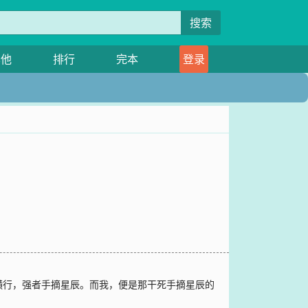
搜索
其他
排行
完本
登录
横行，强者手摘星辰。而我，便是那干死手摘星辰的