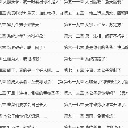
章 大胆妖孽，我一眼看出你不是人！
兰家第一妖孽！
第五十一章 大日魔教！撕天魔鸦！
四章 杀意弥漫九重天，血红棺椁，白
第五十五章 一命二运三风水，四积
八章 宰几个妹子来祭天！
名！
第五十九章 女宗，红龙，苏定方！
二章 系统少年？地狱神象！
第六十三章 第一法相，阎罗不朽身
六章 结界破碎，联上网了？
第六十七章 我是你们的爷爷！快点
章 生而为人，我很抱歉！
第七十一章 系统跑路了！
章 阎王，真的是一个好人啊... ...
第七十五章 没事，本公子复制了
八章 欲成大事者，至亲亦可杀！【第
第七十九章 吞噬圣子悄咪咪进入了魔教..
二章 开局十连抽，倒霉的吞噬圣子！
【第四！】
第八十三章 本公子是你爹吗？【第
！】
六章 韭菜们要学会自己长大
第八十七章 天才修炼小课堂开课了.... .
 本公子给你们送资源... ...
第九十一章 灵雨，免费修炼！
四章 打不过，就摇人！
第九十五章 我欲长生，谁挡谁死！