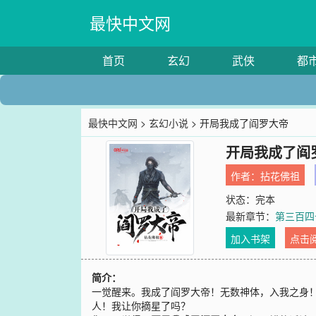
最快中文网
首页
玄幻
武侠
都
最快中文网
>
玄幻小说
> 开局我成了阎罗大帝
开局我成了阎
作者：
拈花佛祖
状态：完本
最新章节：
第三百四
加入书架
点击
简介：
一觉醒来。我成了阎罗大帝！无数神体，入我之身
人！我让你摘星了吗？