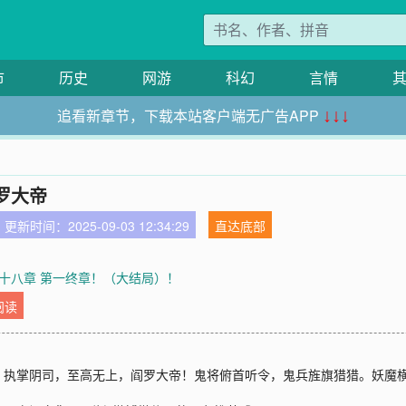
市
历史
网游
科幻
言情
追看新章节，下载本站客户端无广告APP
↓↓↓
罗大帝
更新时间：2025-09-03 12:34:29
直达底部
十八章 第一终章！（大结局）！
阅读
！执掌阴司，至高无上，阎罗大帝！鬼将俯首听令，鬼兵旌旗猎猎。妖魔