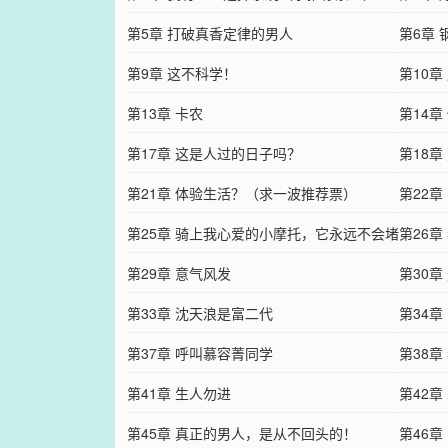
第5章 打破真香定律的男人
第6章
第9章 这不科学！
第10章
第13章 卡农
第14
第17章 这是人过的日子吗？
第18章
第21章 体验生活？（求一波推荐票）
第22章
第25章 骑上我心爱的小摩托，它永远不会堵
第26
车！
第29章 意气风发
第30章
第33章 沈天浪是富二代
第34
第37章 呼叫慕容菁同学
第38章
第41章 生人勿进
第42章
第45章 真正的男人，是从不回头的！
第46章