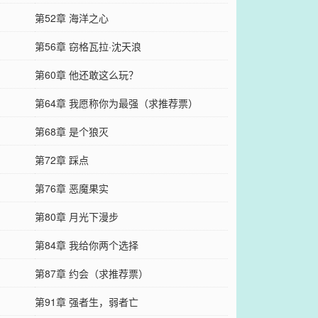
第52章 海洋之心
第56章 窃格瓦拉·沈天浪
第60章 他还敢这么玩？
第64章 我愿称你为最强（求推荐票）
第68章 是个狼灭
第72章 踩点
第76章 恶魔果实
第80章 月光下漫步
第84章 我给你两个选择
第87章 约会（求推荐票）
第91章 强者生，弱者亡