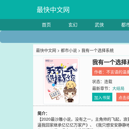
最快中文网
首页
玄幻
武侠
都
最快中文网
>
都市小说
> 我有一个选择系统
我有一个选择
作者：
不言语的温
状态：连载
最新章节：
大结局
加入书架
点击
简介：
【2020最沙雕小说，没有之一，主角帅的飞起，
逼我回家继承亿亿亿万家产》、《我只想安安静静