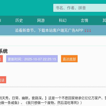
市
历史
网游
科幻
言情
追看新章节，下载本站客户端无广告APP
↓↓↓
系统
柔
更新时间：2025-10-07 22:25:15
直达底部
阅读
浪到天秀，日常、幽默，套路深。】这是一个不愿回家继承亿亿亿万家产
地做一条咸鱼》、《我只想做一个废物，然后混吃等死》）