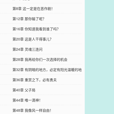
第8章 这一定是在恶作剧！
第12章 那你输了呢？
第16章 你知道我看到谁了吗？
第20章 这是人干得事儿？
第24章 灵魂三连问
第28章 我再给你们一次选择的机会
第32章 有阴暗的地方，必定有阳光温暖的地
方
第36章 重赏之下，必有勇夫
第40章 父子局
第44章 唯一滴神！
。
第48章 我像风一样自由！