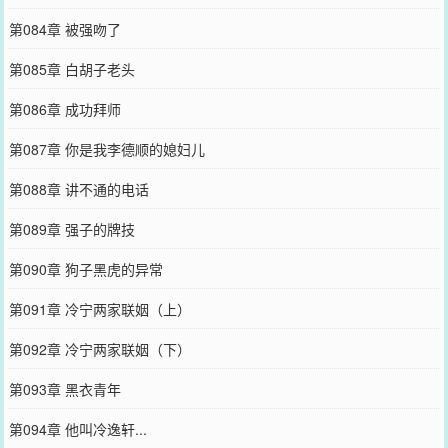
第084章 被强吻了
第085章 白胡子老头
第086章 成功拜师
第087章 你是我李德顺的媳妇儿
第088章 讲不通的电话
第089章 强子的牌技
第090章 狗子黑虎的异常
第091章 冷宁两家联姻（上）
第092章 冷宁两家联姻（下）
第093章 黑衣青年
第094章 他叫冷逸轩...