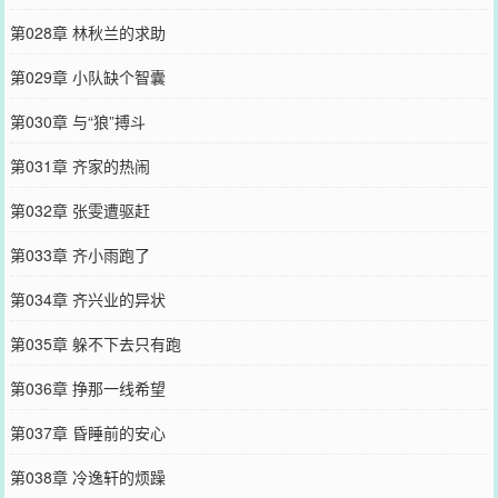
第028章 林秋兰的求助
第029章 小队缺个智囊
第030章 与“狼”搏斗
第031章 齐家的热闹
第032章 张雯遭驱赶
第033章 齐小雨跑了
第034章 齐兴业的异状
第035章 躲不下去只有跑
第036章 挣那一线希望
第037章 昏睡前的安心
第038章 冷逸轩的烦躁