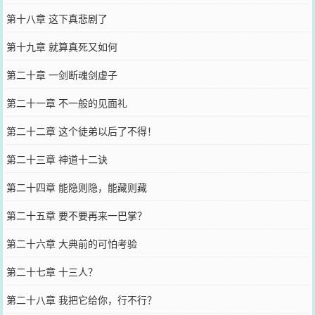
第十八章 这下真悲剧了
第十九章 就算真死又如何
第二十章 一剑断魂剑虚子
第二十一章 不一般的见面礼
第二十二章 这个徒弟以后了不得！
第二十三章 神道十二诀
第二十四章 能隐则隐，能藏则藏
第二十五章 要不要再来一巴掌？
第二十六章 大典前的可怕考验
第二十七章 十三人？
第二十八章 我把它给你，行不行？