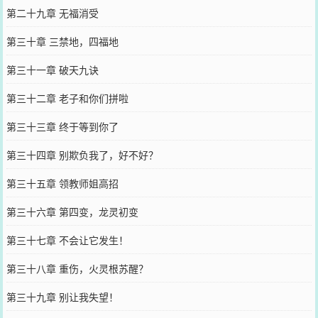
第二十九章 无福消受
第三十章 三禁地，四福地
第三十一章 破天九诀
第三十二章 老子和你们拼啦
第三十三章 终于等到你了
第三十四章 别欺负我了，好不好？
第三十五章 领教师姐高招
第三十六章 第四变，龙灵初变
第三十七章 不会让它发生！
第三十八章 重伤，火灵根苏醒？
第三十九章 别让我失望！