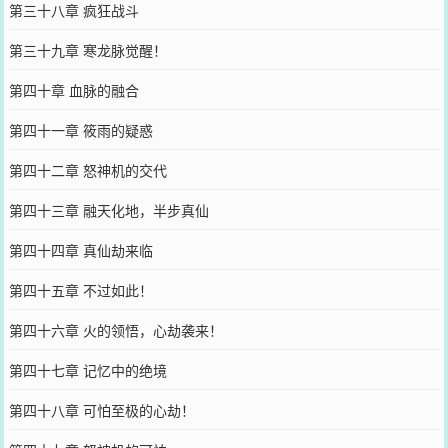
第三十八章 疯狂战斗
第三十九章 寒龙脉觉醒！
第四十章 血脉的融合
第四十一章 筱雨的疑惑
第四十二章 怒神机的交代
第四十三章 融天化地，半步真仙
第四十四章 真仙劫来临
第四十五章 不过如此！
第四十六章 火的领悟，心劫袭来！
第四十七章 记忆中的绝境
第四十八章 可怕至极的心劫！