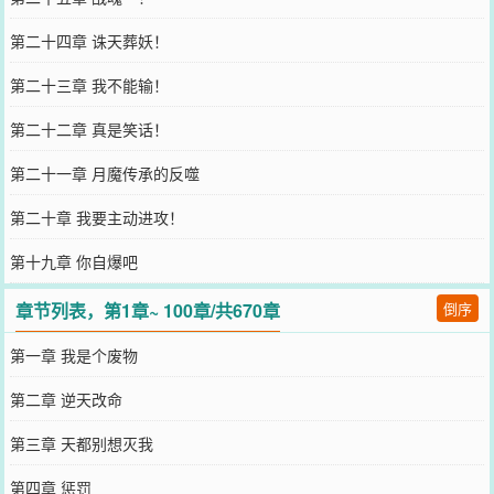
第二十四章 诛天葬妖！
第二十三章 我不能输！
第二十二章 真是笑话！
第二十一章 月魔传承的反噬
第二十章 我要主动进攻！
第十九章 你自爆吧
章节列表，第1章~ 100章/共670章
倒序
第一章 我是个废物
第二章 逆天改命
第三章 天都别想灭我
第四章 惩罚