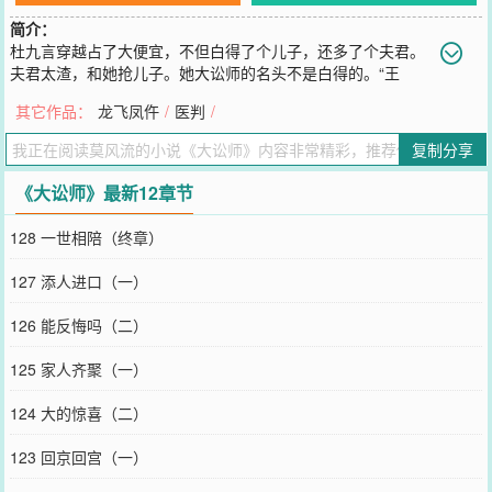
简介：
杜九言穿越占了大便宜，不但白得了个儿子，还多了个夫君。
夫君太渣，和她抢儿子。她大讼师的名头不是白得的。“王
爷！”杜九言一脸冷漠，“想要儿子，咱们公堂见！”大周第一奇案：名
其它作品：
龙飞凤仵
/
医判
/
满天下的大讼师要和位高权重的王爷对簿公堂，争夺儿子抚养权。三
司会审，从无败绩的大讼师不出意料，赢的漂亮。不但得了重夺儿子
复制分享
的抚养权，还附赠王爷的使用权。“出去！”看着某个赖在家中不走的
人，杜九言怒，“我不养吃闲饭的。”于是，精兵护岗金山填屋民宅变
《大讼师》最新12章节
王府！“出去！”看着某个躺在她床上的人，杜九言大怒，“我不需要暖
床。”于是，王爷上下左右解锁姿势挥汗如雨。儿子小剧场：“这位王
128 一世相陪（终章）
爷，按照大周律法，麻烦你先在这份文书上签字。”某位王爷黑脸，咬
牙道：“遗嘱？”“我娘说了，你女人太多，谁知道还有几个儿子。空口
127 添人进口（一）
无凭不作数，白字黑字才可靠。”小剧场：“抬头三尺有神明，杜九言
你颠倒黑白污蔑我，一定会受天打雷劈。”被告严智怒不可遏。“天打
126 能反悔吗（二）
雷劈前，我也要弄死你。”杜九言摔下惊堂木，喝道：“按大周律例，
两罪并罚，即判斩立决！”被告严智气绝而亡。坐堂刘县令：“……”
125 家人齐聚（一）
您要是觉得《
大讼师
》还不错的话请不要忘记向您QQ群和微博微信里
的朋友推荐哦！
124 大的惊喜（二）
123 回京回宫（一）