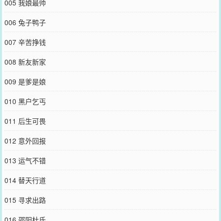
005 我娘最帅
006 兔子鸭子
007 辛苦挣钱
008 新友新家
009 是爹是娘
010 黑户乞丐
011 后生可畏
012 意外回报
013 运气不错
014 替天行道
015 寻求出路
016 邵阳杜氏