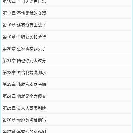
第16章 一日夫妻百日恩
第17章 不愧是我的女婿
第18章 还有没有王法了
第19章 干嘛要买帕萨特
第20章 这家酒楼我买了
第21章 陆也你别太过分
第22章 去给我端洗脚水
第23章 我就喜欢刷马桶
第24章 他就是个大傻叉
第25章 美人大哥奥利给
第26章 你愿意嫁给他吗
第27章 喜欢你的恶作剧