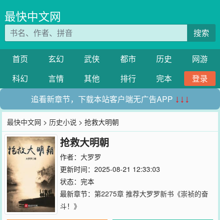
最快中文网
搜索
首页
玄幻
武侠
都市
历史
网游
科幻
言情
其他
排行
完本
登录
追看新章节，下载本站客户端无广告APP
↓↓↓
最快中文网
>
历史小说
> 抢救大明朝
抢救大明朝
作者：
大罗罗
更新时间：2025-08-21 12:33:03
状态：完本
最新章节：
第2275章 推荐大罗罗新书《崇祯的奋
斗！》