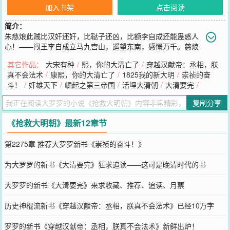
加入书架
点击阅读
简介：
朱慈烺此贼比汉奸还奸，比鞑子还凶，比额李自成还能蛊惑人
心！——闯王李自成立马九宫山，遥望东南，感慨万千。慈烺
此子忤逆不孝，奸诈凶残，简直是曹操再世，司马复生，让他当了皇
其它作品：
大宋有种
/
熙，你的大清亡了
/
穿越汉献帝：丞相，朕
帝，全天下的逆贼、鞑子、奸臣、刁民一定会想念朕的！——大明崇
真不会法术
/
康熙，你的大清亡了
/
1825我的新大明
/
崇祯的奋
祯皇帝于明孝陵前，痛哭流涕。我冤枉啊！我洪承畴真的不是朱贼慈
斗！
/
奸雄天下
/
崛起之第三帝国
/
活埋大清朝
/
大清要完
/
烺的内应，我对大清可是一片忠心啊！——大清兵部尚书洪承畴在刑
场之上，大声疾呼。父皇别跑，儿臣孝顺！——这是被某个来自21世
复制分享
纪的老实孩子灵魂附体的大明太子朱慈烺拎着宝剑，追赶崇祯皇帝时
的真心话。书友群：431301049
《抢救大明朝》最新12章节
您要是觉得《
抢救大明朝
》还不错的话请不要忘记向您QQ群和微博微
信里的朋友推荐哦！
第2275章 推荐大罗罗新书《崇祯的奋斗！》
为大罗罗的新书《大清要完》狂求追读——这可是晚清时代的书
大罗罗的新书《大清要完》来求收藏、推荐、追读、月票
历史神棍流新书《穿越汉献帝：丞相，朕真不会法术》已经10万字
啦！
罗罗的新书《穿越汉献帝：丞相，朕真不会法术》新鲜出炉！